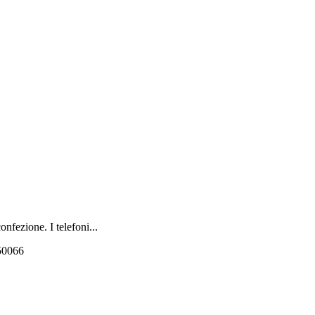
nfezione. I telefoni...
550066