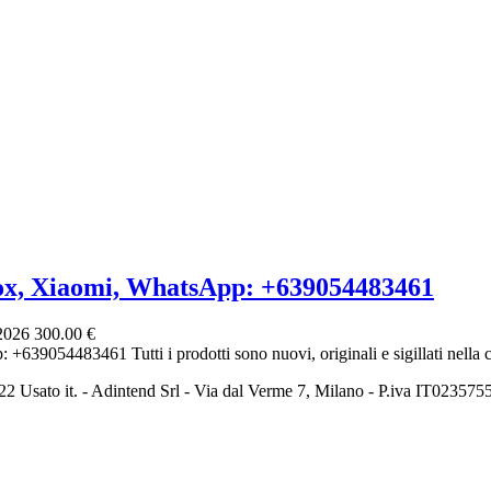
ox, Xiaomi, WhatsApp: +639054483461
 2026
300.00 €
639054483461 Tutti i prodotti sono nuovi, originali e sigillati nella co
2 Usato it. - Adintend Srl - Via dal Verme 7, Milano - P.iva IT02357