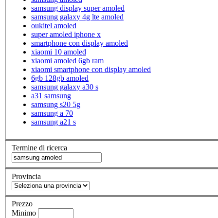
samsung display super amoled
samsung galaxy 4g lte amoled
oukitel amoled
super amoled iphone x
smartphone con display amoled
xiaomi 10 amoled
xiaomi amoled 6gb ram
xiaomi smartphone con display amoled
6gb 128gb amoled
samsung galaxy a30 s
a31 samsung
samsung s20 5g
samsung a 70
samsung a21 s
Termine di ricerca
Provincia
Prezzo
Minimo