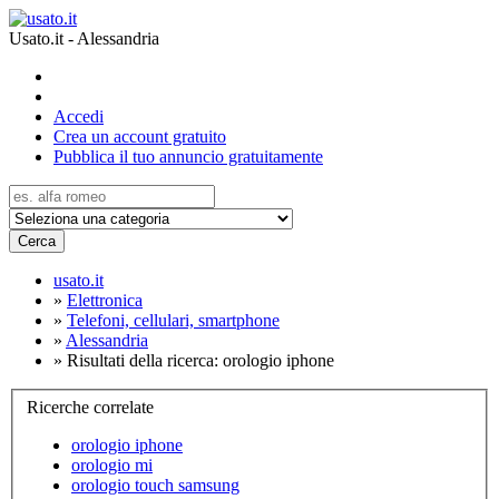
Usato.it - Alessandria
Accedi
Crea un account gratuito
Pubblica il tuo annuncio gratuitamente
Cerca
usato.it
»
Elettronica
»
Telefoni, cellulari, smartphone
»
Alessandria
»
Risultati della ricerca: orologio iphone
Ricerche correlate
orologio iphone
orologio mi
orologio touch samsung