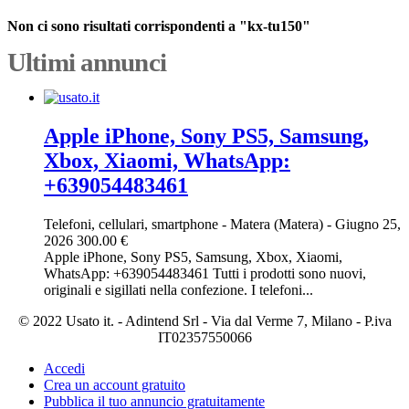
Non ci sono risultati corrispondenti a "kx-tu150"
Ultimi annunci
Apple iPhone, Sony PS5, Samsung,
Xbox, Xiaomi, WhatsApp:
+639054483461
Telefoni, cellulari, smartphone
-
Matera (Matera)
-
Giugno 25,
2026
300.00 €
Apple iPhone, Sony PS5, Samsung, Xbox, Xiaomi,
WhatsApp: +639054483461 Tutti i prodotti sono nuovi,
originali e sigillati nella confezione. I telefoni...
© 2022 Usato it. - Adintend Srl - Via dal Verme 7, Milano - P.iva
IT02357550066
Accedi
Crea un account gratuito
Pubblica il tuo annuncio gratuitamente