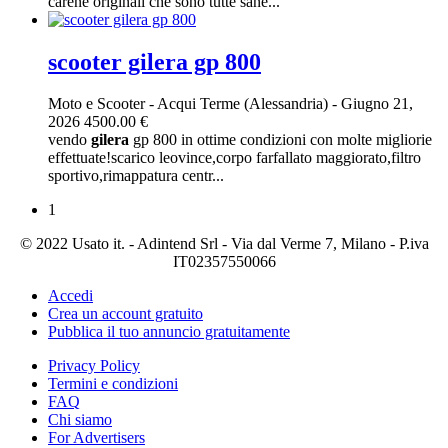
carene originali che sono tutte sane...
scooter gilera gp 800
Moto e Scooter
-
Acqui Terme (Alessandria)
-
Giugno 21,
2026
4500.00 €
vendo
gilera
gp 800 in ottime condizioni con molte migliorie
effettuate!scarico leovince,corpo farfallato maggiorato,filtro
sportivo,rimappatura centr...
1
© 2022 Usato it. - Adintend Srl - Via dal Verme 7, Milano - P.iva
IT02357550066
Accedi
Crea un account gratuito
Pubblica il tuo annuncio gratuitamente
Privacy Policy
Termini e condizioni
FAQ
Chi siamo
For Advertisers