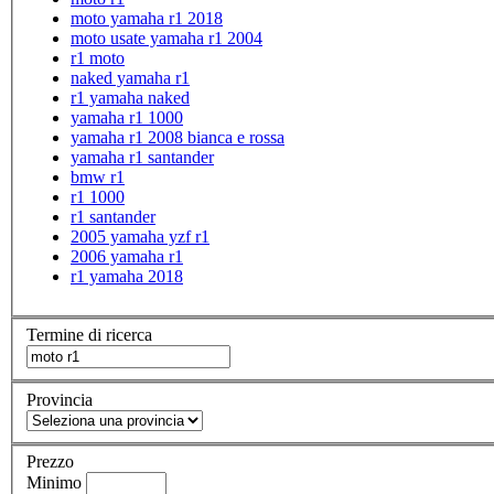
moto yamaha r1 2018
moto usate yamaha r1 2004
r1 moto
naked yamaha r1
r1 yamaha naked
yamaha r1 1000
yamaha r1 2008 bianca e rossa
yamaha r1 santander
bmw r1
r1 1000
r1 santander
2005 yamaha yzf r1
2006 yamaha r1
r1 yamaha 2018
Termine di ricerca
Provincia
Prezzo
Minimo