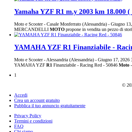
Yamaha YZF R1 m.y 2003 km 18.000
Moto e Scooter
-
Casale Monferrato (Alessandria)
-
Giugno 13
MERCANDELLI
MOTO
propone in vendita un pezzo di s
YAMAHA YZF R1 Finanziabile - Racin
Moto e Scooter
-
Alessandria (Alessandria)
-
Giugno 17, 2026
YAMAHA YZF
R1
Finanziabile - Racing Red - 50846
Moto
-
1
© 202
Accedi
Crea un account gratuito
Pubblica il tuo annuncio gratuitamente
Privacy Policy
Termini e condizioni
FAQ
Chi siamo