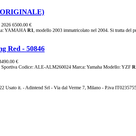
 ( ORIGINALE)
, 2026
6500.00 €
toria: YAMAHA
R1
, modello 2003 immatricolato nel 2004. Si tratta del p
g Red - 50846
3490.00 €
 Sportiva Codice: ALE-ALM260024 Marca: Yamaha Modello: YZF
R
2 Usato it. - Adintend Srl - Via dal Verme 7, Milano - P.iva IT02357