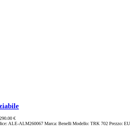
iabile
290.00 €
dice: ALE-ALM260067 Marca: Benelli Modello: TRK 702 Prezzo: EURO