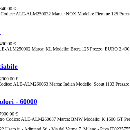
340.00 €
o Codice: ALE-ALM250032 Marca: NOX Modello: Fiemme 125 Prezzo:
e
490.00 €
ALE-ALM250002 Marca: KL Modello: Brera 125 Prezzo: EURO 2.490 C
iabile
2900.00 €
odice: ALE-ALM260063 Marca: Indian Modello: Scout 1133 Prezzo: 
lori - 60000
7900.00 €
ltro Codice: ALE-ALM260087 Marca: BMW Modello: K 1600 GT Prezz
2 Usato it. - Adintend Srl - Via dal Verme 7, Milano - P.iva IT02357