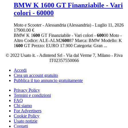
BMW K 1600 GT Finanziabile - Vari
colori - 60000
Moto e Scooter
-
Alessandria (Alessandria)
-
Luglio 11, 2026
17900.00 €
BMW K 1
600
GT Finanziabile - Vari colori -
600
00 Moto -
Altro Codice: ALE-ALM2
600
87 Marca: BMW Modello: K
1
600
GT Prezzo: EURO 17.900 Categoria: Gran ...
© 2022 Usato it. - Adintend Srl - Via dal Verme 7, Milano - P.iva
IT02357550066
Accedi
Crea un account gratuito
Pubblica il tuo annuncio gratuitamente
Privacy Policy
Termini e condizioni
FAQ
Chi siamo
For Advertisers
Cookie Policy
Usato notizie
Contatti