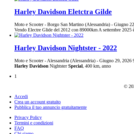
Harley Davidson Eletctra Gilde
Moto e Scooter
-
Borgo San Martino (Alessandria)
-
Giugno 22
Vendo Electre Glide del 2012 con 89000km A settembre 2025 è sta
Harley Davidson Nightster - 2022
Moto e Scooter
-
Alessandria (Alessandria)
-
Giugno 29, 2026
Harley
Davidson
Nightster
Special
, 400 km, anno
1
© 202
Accedi
Crea un account gratuito
Pubblica il tuo annuncio gratuitamente
Privacy Policy
Termini e condizioni
FAQ
Chi siamo