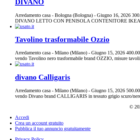
DIVANO
Arredamento casa
-
Bologna (Bologna)
-
Giugno 16, 2026
300
DIVANO LETTO CON PENISOLA CONTENITORE IKE
Tavolino trasformabile Ozzio
Arredamento casa
-
Milano (Milano)
-
Giugno 15, 2026
400.00
vendo Tavolino nero trasformabile brand OZZIO, misure tavolin
divano Calligaris
Arredamento casa
-
Milano (Milano)
-
Giugno 15, 2026
500.00
vendo Divano brand CALLIGARIS in tessuto grigio scuro/nero, po
© 202
Accedi
Crea un account gratuito
Pubblica il tuo annuncio gratuitamente
Privacy Policy