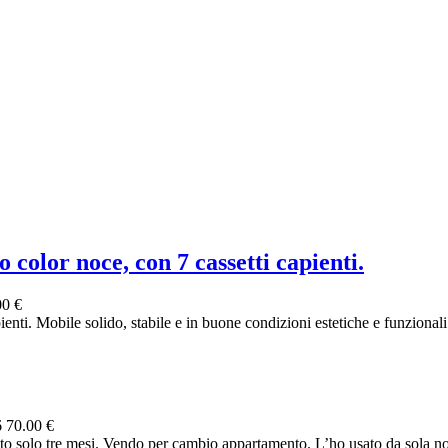
o color noce, con 7 cassetti capienti.
00 €
ienti. Mobile solido, stabile e in buone condizioni estetiche e funzionali. 
6
70.00 €
 solo tre mesi. Vendo per cambio appartamento. L’ho usato da sola non