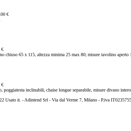
.00 €
A
 €
o chiuso 65 x 115, altezza minima 25 max 80; misure tavolino aperto 
 €
ggiatesta inclinabili, chaise longue separabile, misure divano intero 
2 Usato it. - Adintend Srl - Via dal Verme 7, Milano - P.iva IT02357