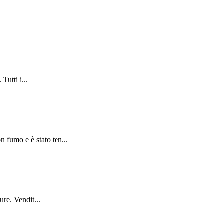
Tutti i...
 fumo e è stato ten...
re. Vendit...