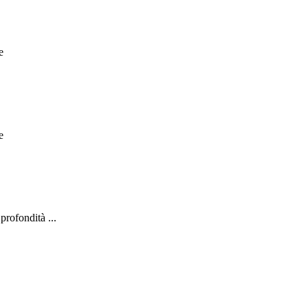
e
e
profondità ...