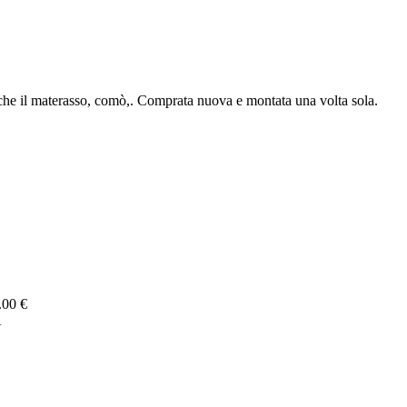
nche il materasso, comò,. Comprata nuova e montata una volta sola.
.00 €
A