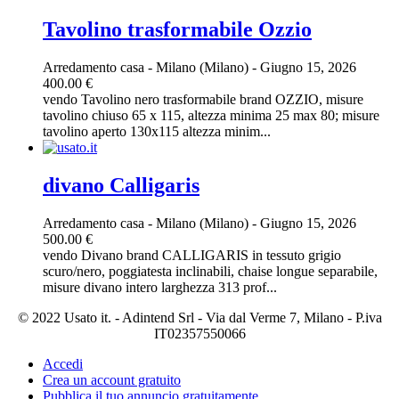
Tavolino trasformabile Ozzio
Arredamento casa
-
Milano (Milano)
-
Giugno 15, 2026
400.00 €
vendo Tavolino nero trasformabile brand OZZIO, misure
tavolino chiuso 65 x 115, altezza minima 25 max 80; misure
tavolino aperto 130x115 altezza minim...
divano Calligaris
Arredamento casa
-
Milano (Milano)
-
Giugno 15, 2026
500.00 €
vendo Divano brand CALLIGARIS in tessuto grigio
scuro/nero, poggiatesta inclinabili, chaise longue separabile,
misure divano intero larghezza 313 prof...
© 2022 Usato it. - Adintend Srl - Via dal Verme 7, Milano - P.iva
IT02357550066
Accedi
Crea un account gratuito
Pubblica il tuo annuncio gratuitamente