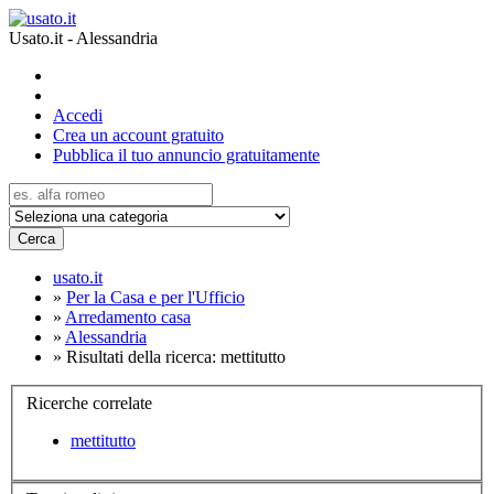
Usato.it - Alessandria
Accedi
Crea un account gratuito
Pubblica il tuo annuncio gratuitamente
Cerca
usato.it
»
Per la Casa e per l'Ufficio
»
Arredamento casa
»
Alessandria
»
Risultati della ricerca: mettitutto
Ricerche correlate
mettitutto