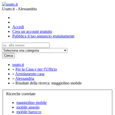
Usato.it - Alessandria
Accedi
Crea un account gratuito
Pubblica il tuo annuncio gratuitamente
Cerca
usato.it
»
Per la Casa e per l'Ufficio
»
Arredamento casa
»
Alessandria
»
Risultati della ricerca: maggiolino mobile
Ricerche correlate
maggiolino mobile
mobile angolo
mobile barocco