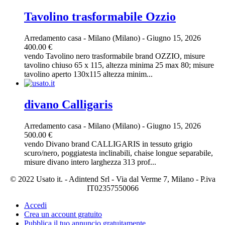
Tavolino trasformabile Ozzio
Arredamento casa
-
Milano (Milano)
-
Giugno 15, 2026
400.00 €
vendo Tavolino nero trasformabile brand OZZIO, misure
tavolino chiuso 65 x 115, altezza minima 25 max 80; misure
tavolino aperto 130x115 altezza minim...
divano Calligaris
Arredamento casa
-
Milano (Milano)
-
Giugno 15, 2026
500.00 €
vendo Divano brand CALLIGARIS in tessuto grigio
scuro/nero, poggiatesta inclinabili, chaise longue separabile,
misure divano intero larghezza 313 prof...
© 2022 Usato it. - Adintend Srl - Via dal Verme 7, Milano - P.iva
IT02357550066
Accedi
Crea un account gratuito
Pubblica il tuo annuncio gratuitamente