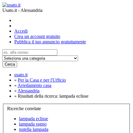
Usato.it - Alessandria
Accedi
Crea un account gratuito
Pubblica il tuo annuncio gratuitamente
Cerca
usato.it
»
Per la Casa e per l'Ufficio
»
Arredamento casa
»
Alessandria
»
Risultati della ricerca: lampada eclisse
Ricerche correlate
lampada eclisse
lampada ragno
nutella lampada