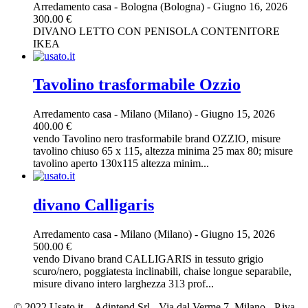
Arredamento casa
-
Bologna (Bologna)
-
Giugno 16, 2026
300.00 €
DIVANO LETTO CON PENISOLA CONTENITORE
IKEA
Tavolino trasformabile Ozzio
Arredamento casa
-
Milano (Milano)
-
Giugno 15, 2026
400.00 €
vendo Tavolino nero trasformabile brand OZZIO, misure
tavolino chiuso 65 x 115, altezza minima 25 max 80; misure
tavolino aperto 130x115 altezza minim...
divano Calligaris
Arredamento casa
-
Milano (Milano)
-
Giugno 15, 2026
500.00 €
vendo Divano brand CALLIGARIS in tessuto grigio
scuro/nero, poggiatesta inclinabili, chaise longue separabile,
misure divano intero larghezza 313 prof...
© 2022 Usato it. - Adintend Srl - Via dal Verme 7, Milano - P.iva