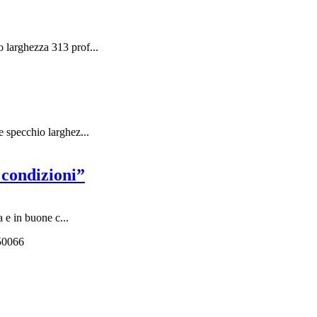
o larghezza 313 prof...
 specchio larghez...
 condizioni”
a e in buone c...
550066