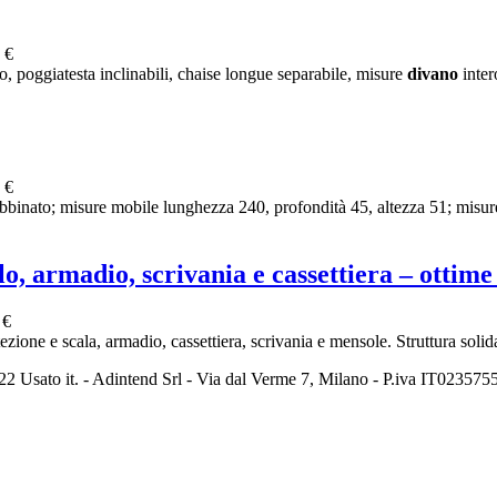
 €
poggiatesta inclinabili, chaise longue separabile, misure
divano
inter
 €
bbinato; misure mobile lunghezza 240, profondità 45, altezza 51; misure
o, armadio, scrivania e cassettiera – ottime
 €
ezione e scala, armadio, cassettiera, scrivania e mensole. Struttura solid
2 Usato it. - Adintend Srl - Via dal Verme 7, Milano - P.iva IT02357