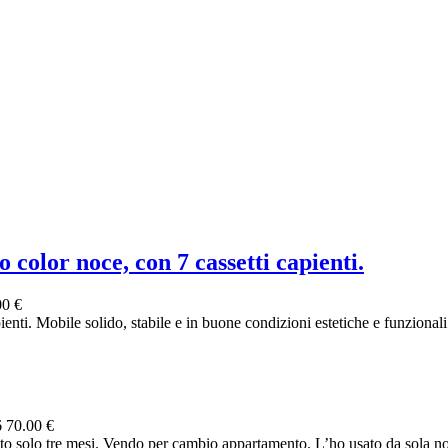
o color noce, con 7 cassetti capienti.
00 €
ienti. Mobile solido, stabile e in buone condizioni estetiche e funzionali. 
6
70.00 €
 solo tre mesi. Vendo per cambio appartamento. L’ho usato da sola non