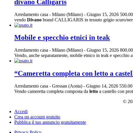
divano Calligaris
Arredamento casa
-
Milano (Milano)
-
Giugno 15, 2026
500.00
vendo
Divano
brand CALLIGARIS in tessuto grigio scuro/nero, 
Mobile e specchio etnici in teak
Arredamento casa
-
Milano (Milano)
-
Giugno 15, 2026
800.00
Vendo, anche separatamente, mobile etnico in teak e specchio a
“Cameretta completa con letto a castell
Arredamento casa
-
Gressan (Aosta)
-
Giugno 14, 2026
550.00
Vendo cameretta completa composta da
letto
a castello con prot
© 202
Accedi
Crea un account gratuito
Pubblica il tuo annuncio gratuitamente
Privacy Policy