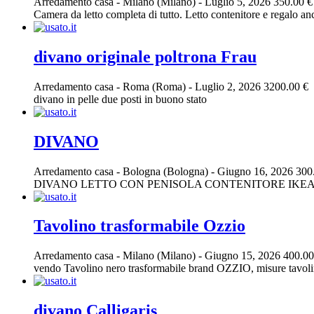
Arredamento casa
-
Milano (Milano)
-
Luglio 5, 2026
350.00 €
Camera da letto completa di tutto. Letto contenitore e regalo a
divano originale poltrona Frau
Arredamento casa
-
Roma (Roma)
-
Luglio 2, 2026
3200.00 €
divano in pelle due posti in buono stato
DIVANO
Arredamento casa
-
Bologna (Bologna)
-
Giugno 16, 2026
300
DIVANO LETTO CON PENISOLA CONTENITORE IKE
Tavolino trasformabile Ozzio
Arredamento casa
-
Milano (Milano)
-
Giugno 15, 2026
400.00
vendo Tavolino nero trasformabile brand OZZIO, misure tavolin
divano Calligaris