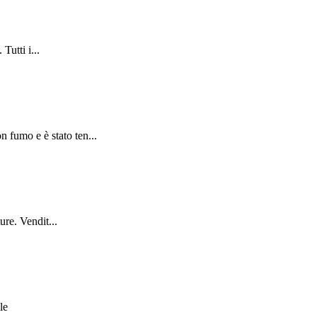
Tutti i...
 fumo e è stato ten...
re. Vendit...
le