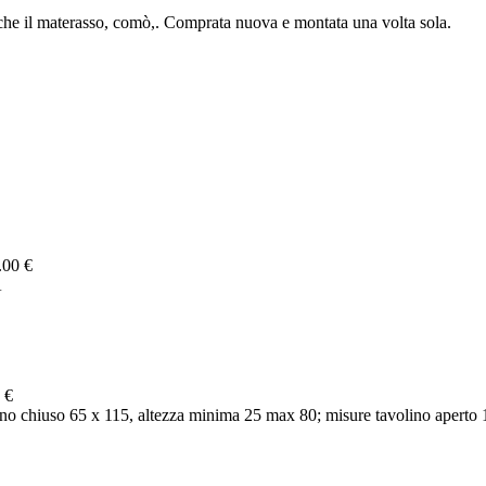
nche il materasso, comò,. Comprata nuova e montata una volta sola.
.00 €
A
 €
o chiuso 65 x 115, altezza minima 25 max 80; misure tavolino aperto 